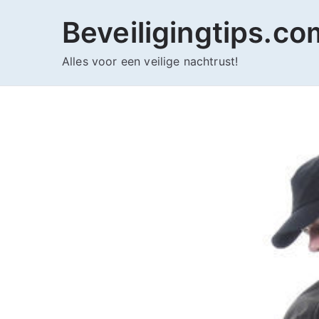
Ga
Beveiligingtips.co
naar
de
Alles voor een veilige nachtrust!
inhoud