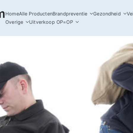
m
Home
Alle Producten
Brandpreventie
Gezondheid
Ve
Overige
Uitverkoop OP=OP