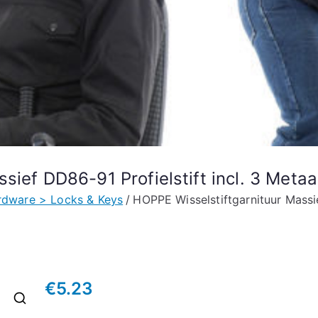
sief DD86-91 Profielstift incl. 3 Meta
rdware > Locks & Keys
HOPPE Wisselstiftgarnituur Massie
€
5.23