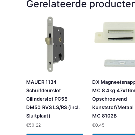
Gerelateerde producte
MAUER 1134
DX Magneetsnap
Schuifdeurslot
MC 8 4kg 47x16
Cilinderslot PC55
Opschroevend
DM50 RVS LS/RS (incl.
Kunststof/Metaal
Sluitplaat)
MC 8102B
€
50.22
€
0.45