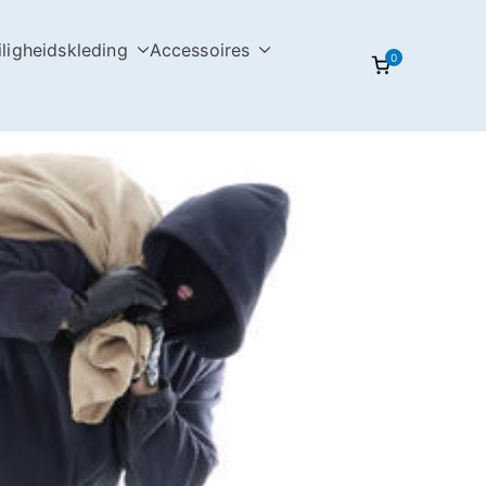
iligheidskleding
Accessoires
0