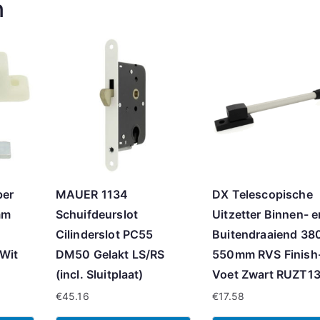
n
per
MAUER 1134
DX Telescopische
mm
Schuifdeurslot
Uitzetter Binnen- e
Cilinderslot PC55
Buitendraaiend 38
 Wit
DM50 Gelakt LS/RS
550mm RVS Finish
(incl. Sluitplaat)
Voet Zwart RUZT1
€
45.16
€
17.58