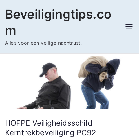
Ga
Beveiligingtips.co
naar
de
m
inhoud
Alles voor een veilige nachtrust!
HOPPE Veiligheidsschild
Kerntrekbeveiliging PC92