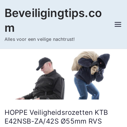
Ga
Beveiligingtips.co
naar
de
m
inhoud
Alles voor een veilige nachtrust!
HOPPE Veiligheidsrozetten KTB
E42NSB-ZA/42S Ø55mm RVS