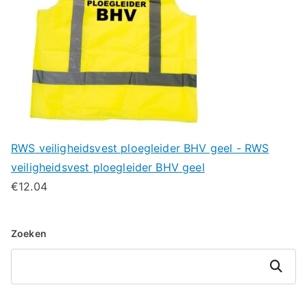
RWS veiligheidsvest ploegleider BHV geel - RWS
veiligheidsvest ploegleider BHV geel
€
12.04
Zoeken
Zoeken