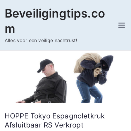
Ga
Beveiligingtips.co
naar
de
m
inhoud
Alles voor een veilige nachtrust!
HOPPE Tokyo Espagnoletkruk
Afsluitbaar RS Verkropt