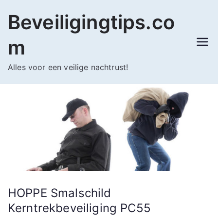
Ga
Beveiligingtips.co
naar
de
m
inhoud
Alles voor een veilige nachtrust!
HOPPE Smalschild
Kerntrekbeveiliging PC55