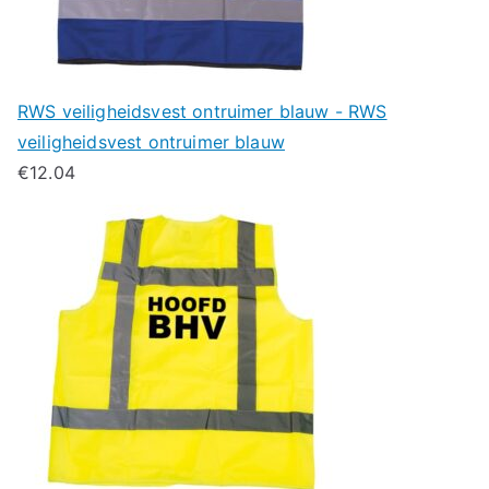
RWS veiligheidsvest ontruimer blauw - RWS
veiligheidsvest ontruimer blauw
€
12.04