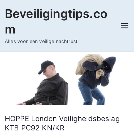
Ga
Beveiligingtips.co
naar
de
m
inhoud
Alles voor een veilige nachtrust!
HOPPE London Veiligheidsbeslag
KTB PC92 KN/KR