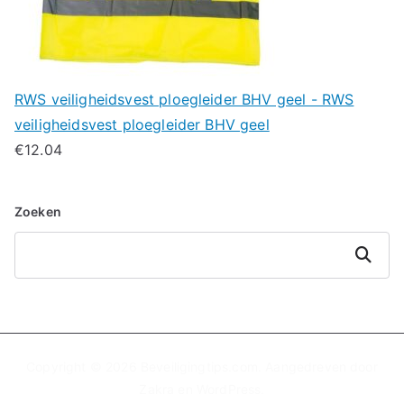
RWS veiligheidsvest ploegleider BHV geel - RWS
veiligheidsvest ploegleider BHV geel
€
12.04
Zoeken
Zoeken
Copyright © 2026
Beveiligingtips.com
. Aangedreven door
Zakra
en
WordPress
.