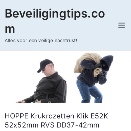
Ga
Beveiligingtips.co
naar
de
m
inhoud
Alles voor een veilige nachtrust!
HOPPE Krukrozetten Klik E52K
52x52mm RVS DD37-42mm