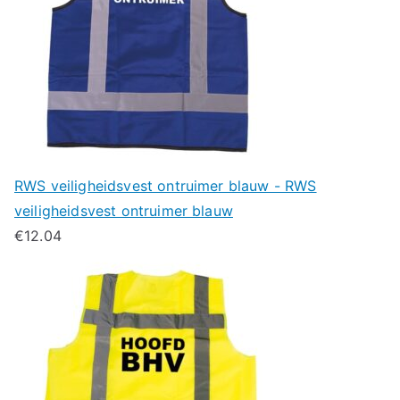
RWS veiligheidsvest ontruimer blauw - RWS
veiligheidsvest ontruimer blauw
€
12.04