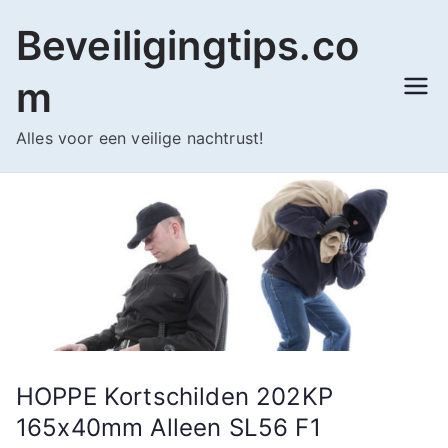
Ga
Beveiligingtips.co
naar
de
m
inhoud
Alles voor een veilige nachtrust!
HOPPE Kortschilden 202KP
165x40mm Alleen SL56 F1