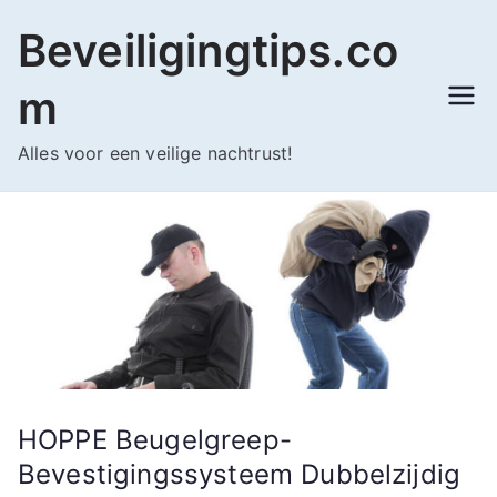
Ga
Beveiligingtips.co
naar
de
m
inhoud
Alles voor een veilige nachtrust!
HOPPE Beugelgreep-
Bevestigingssysteem Dubbelzijdig