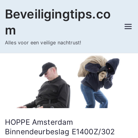
Ga
Beveiligingtips.co
naar
de
m
inhoud
Alles voor een veilige nachtrust!
HOPPE Amsterdam
Binnendeurbeslag E1400Z/302