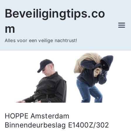
Ga
Beveiligingtips.co
naar
de
m
inhoud
Alles voor een veilige nachtrust!
HOPPE Amsterdam
Binnendeurbeslag E1400Z/302