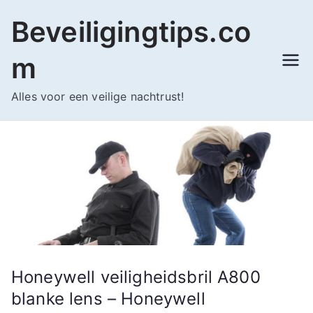
Ga
Beveiligingtips.co
naar
de
m
inhoud
Alles voor een veilige nachtrust!
Honeywell veiligheidsbril A800
blanke lens – Honeywell