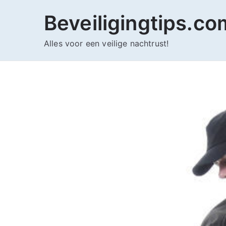
Ga
Beveiligingtips.co
naar
de
Alles voor een veilige nachtrust!
inhoud