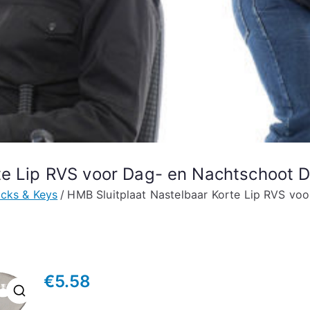
rte Lip RVS voor Dag- en Nachtschoot
cks & Keys
HMB Sluitplaat Nastelbaar Korte Lip RVS v
€
5.58