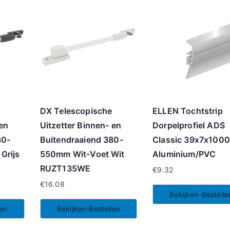
DX Telescopische
ELLEN Tochtstrip
 en
Uitzetter Binnen- en
Dorpelprofiel ADS
80-
Buitendraaiend 380-
Classic 39x7x100
Grijs
550mm Wit-Voet Wit
Aluminium/PVC
RUZT135WE
€
9.32
€
16.08
Bekijken-Bestelle
len
Bekijken-Bestellen