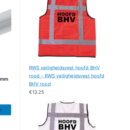
RWS veiligheidsvest hoofd BHV
rood - RWS veiligheidsvest hoofd
0mm
BHV rood
€
13.25
n