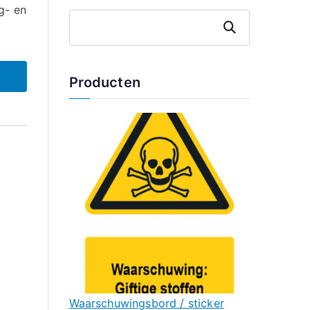
g- en
Zoeken
Producten
Waarschuwingsbord / sticker