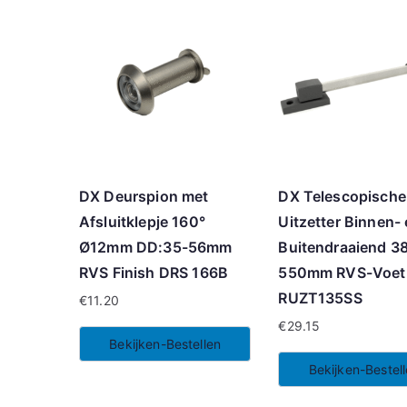
DX Deurspion met
DX Telescopische
Afsluitklepje 160°
Uitzetter Binnen-
Ø12mm DD:35-56mm
Buitendraaiend 3
RVS Finish DRS 166B
550mm RVS-Voet 
RUZT135SS
€
11.20
€
29.15
Bekijken-Bestellen
Bekijken-Bestel