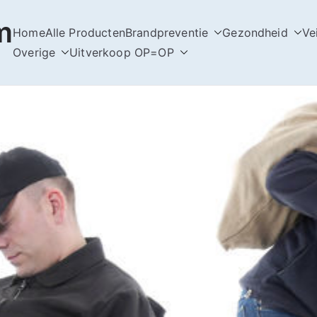
m
Home
Alle Producten
Brandpreventie
Gezondheid
Ve
Overige
Uitverkoop OP=OP