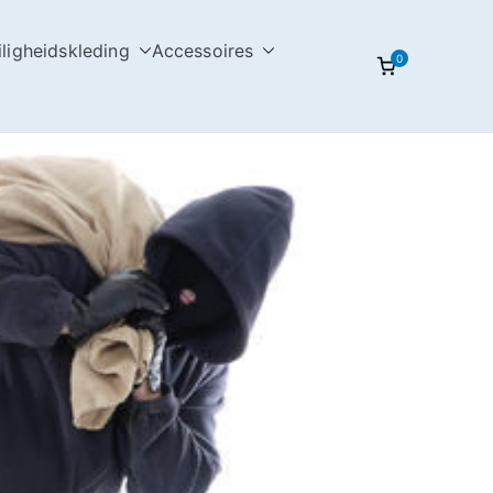
iligheidskleding
Accessoires
0