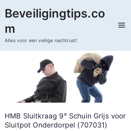
Ga
Beveiligingtips.co
naar
de
m
inhoud
Alles voor een veilige nachtrust!
HMB Sluitkraag 9° Schuin Grijs voor
Sluitpot Onderdorpel (707031)