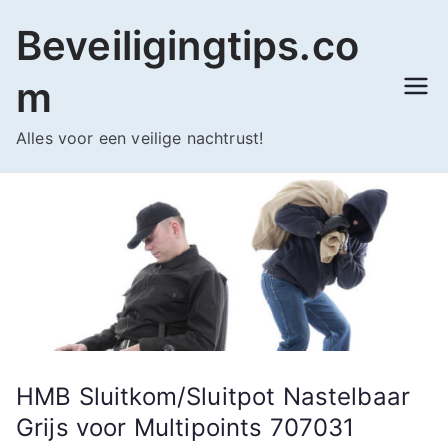
Ga
Beveiligingtips.co
naar
de
m
inhoud
Alles voor een veilige nachtrust!
HMB Sluitkom/Sluitpot Nastelbaar
Grijs voor Multipoints 707031