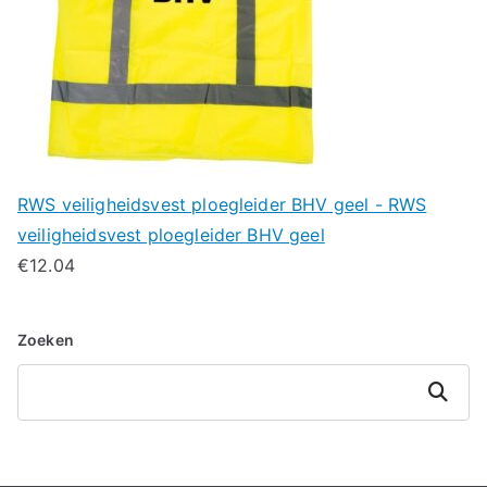
RWS veiligheidsvest ploegleider BHV geel - RWS
veiligheidsvest ploegleider BHV geel
€
12.04
Zoeken
Zoeken