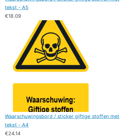
tekst - A5
€
18.09
Waarschuwingsbord / sticker giftige stoffen met
tekst - A4
€
24.14