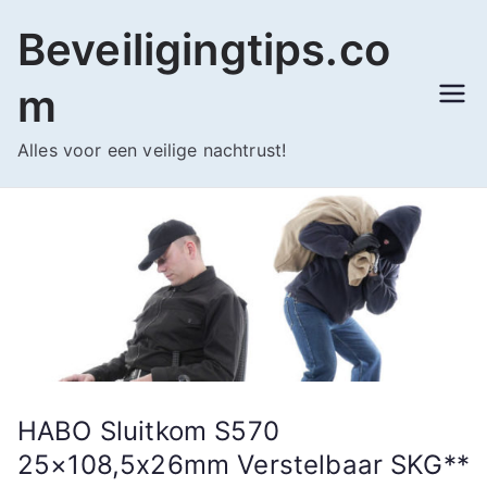
Ga
Beveiligingtips.co
naar
de
m
inhoud
Alles voor een veilige nachtrust!
HABO Sluitkom S570
25×108,5x26mm Verstelbaar SKG**