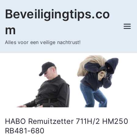
Ga
Beveiligingtips.co
naar
de
m
inhoud
Alles voor een veilige nachtrust!
HABO Remuitzetter 711H/2 HM250
RB481-680