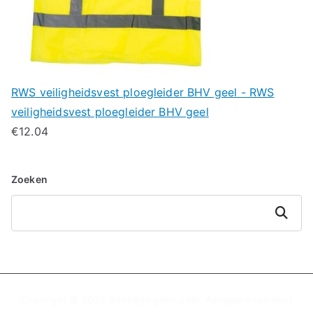
RWS veiligheidsvest ploegleider BHV geel - RWS
veiligheidsvest ploegleider BHV geel
€
12.04
Zoeken
Zoeken
Copyright © 2026
Beveiligingtips.com
. Aangedreven door