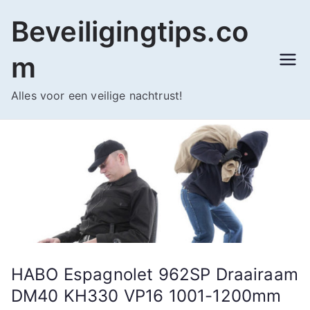
Ga
Beveiligingtips.co
naar
de
m
inhoud
Alles voor een veilige nachtrust!
HABO Espagnolet 962SP Draairaam
DM40 KH330 VP16 1001-1200mm