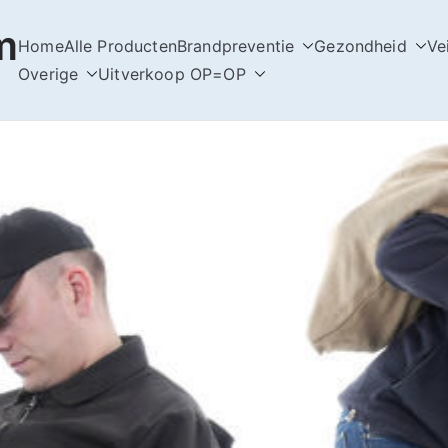
m
Home
Alle Producten
Brandpreventie
Gezondheid
Ve
Overige
Uitverkoop OP=OP