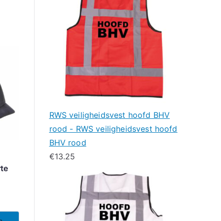
RWS veiligheidsvest hoofd BHV
rood - RWS veiligheidsvest hoofd
BHV rood
€
13.25
rte
n