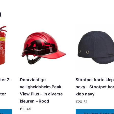
n
ter 2-
Doorzichtige
Stootpet korte klep
veiligheidshelm Peak
navy – Stootpet ko
ter
View Plus – in diverse
klep navy
kleuren – Rood
€
20.51
€
11.49
len
Bekijken-Bestelle