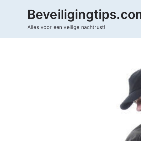
Ga
Beveiligingtips.co
naar
de
Alles voor een veilige nachtrust!
inhoud