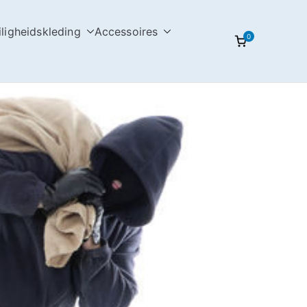
iligheidskleding
Accessoires
0