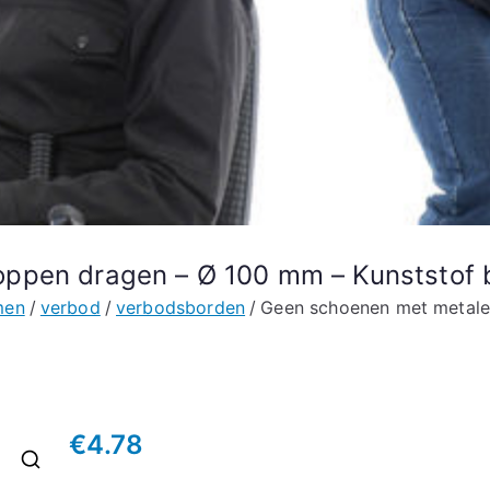
ppen dragen – Ø 100 mm – Kunststof 
men
verbod
verbodsborden
Geen schoenen met metale
€
4.78