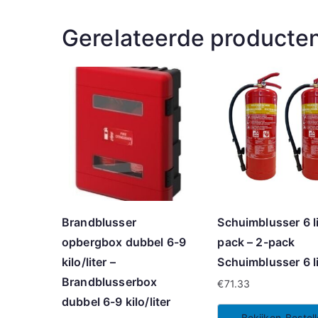
Gerelateerde producte
Brandblusser
Schuimblusser 6 li
opbergbox dubbel 6-9
pack – 2-pack
kilo/liter –
Schuimblusser 6 li
Brandblusserbox
€
71.33
dubbel 6-9 kilo/liter
Bekijken-Bestel