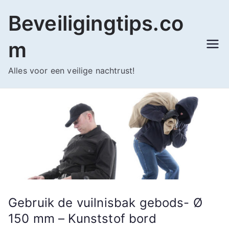
Ga
Beveiligingtips.co
naar
de
m
inhoud
Alles voor een veilige nachtrust!
Gebruik de vuilnisbak gebods- Ø
150 mm – Kunststof bord