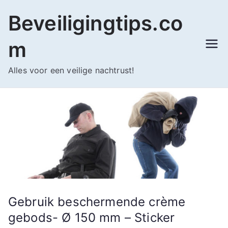
Ga
Beveiligingtips.co
naar
de
m
inhoud
Alles voor een veilige nachtrust!
Gebruik beschermende crème
gebods- Ø 150 mm – Sticker