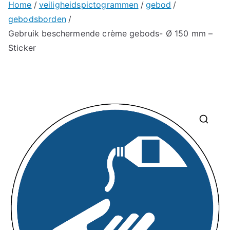
Home
veiligheidspictogrammen
gebod
gebodsborden
Gebruik beschermende crème gebods- Ø 150 mm –
Sticker
🔍