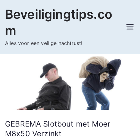
Ga
Beveiligingtips.co
naar
de
m
inhoud
Alles voor een veilige nachtrust!
GEBREMA Slotbout met Moer
M8x50 Verzinkt