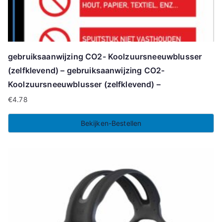
gebruiksaanwijzing CO2- Koolzuursneeuwblusser
(zelfklevend) – gebruiksaanwijzing CO2-
Koolzuursneeuwblusser (zelfklevend) –
€
4.78
Bekijken-Bestellen