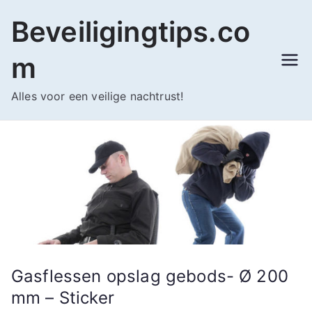
Ga
Beveiligingtips.co
naar
de
m
inhoud
Alles voor een veilige nachtrust!
Gasflessen opslag gebods- Ø 200
mm – Sticker