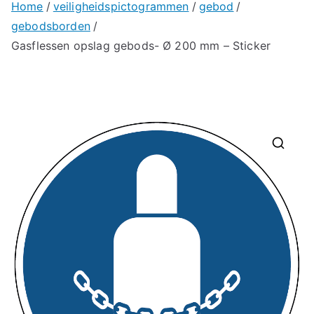
Home
veiligheidspictogrammen
gebod
gebodsborden
Gasflessen opslag gebods- Ø 200 mm – Sticker
🔍