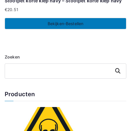
Stootpet korte klep navy – Stootpet korte klep navy
€
20.51
Bekijken-Bestellen
Zoeken
Zoeken
Producten