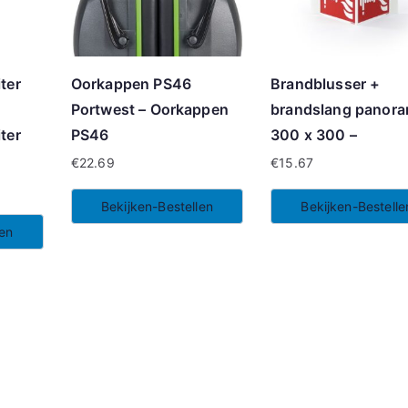
ter
Oorkappen PS46
Brandblusser +
Portwest – Oorkappen
brandslang panora
ter
PS46
300 x 300 –
€
22.69
€
15.67
Bekijken-Bestellen
Bekijken-Bestelle
len