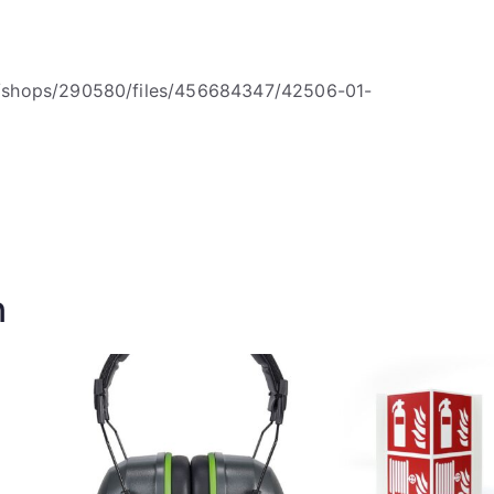
/shops/290580/files/456684347/42506-01-
n