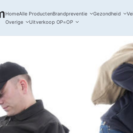
m
Home
Alle Producten
Brandpreventie
Gezondheid
Ve
Overige
Uitverkoop OP=OP