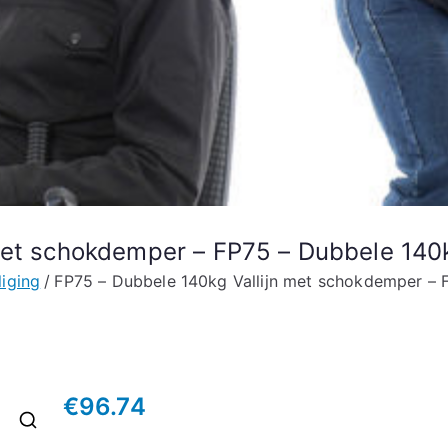
met schokdemper – FP75 – Dubbele 140
liging
FP75 – Dubbele 140kg Vallijn met schokdemper – 
€
96.74