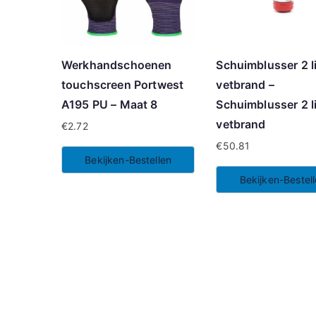
Werkhandschoenen
Schuimblusser 2 li
touchscreen Portwest
vetbrand –
A195 PU – Maat 8
Schuimblusser 2 li
vetbrand
€
2.72
€
50.81
Bekijken-Bestellen
Bekijken-Bestel