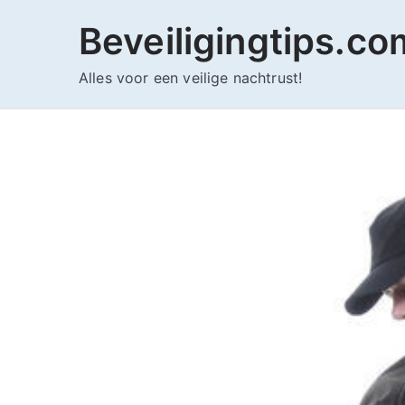
Ga
Beveiligingtips.co
naar
de
Alles voor een veilige nachtrust!
inhoud