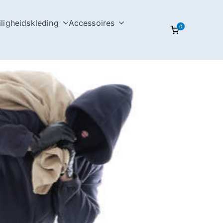
iligheidskleding
Accessoires
0