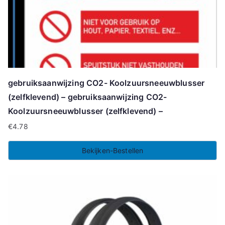
gebruiksaanwijzing CO2- Koolzuursneeuwblusser
(zelfklevend) – gebruiksaanwijzing CO2-
Koolzuursneeuwblusser (zelfklevend) –
€
4.78
Bekijken-Bestellen