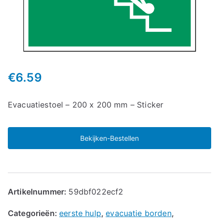
€
6.59
Evacuatiestoel – 200 x 200 mm – Sticker
Bekijken-Bestellen
Artikelnummer:
59dbf022ecf2
Categorieën:
eerste hulp
,
evacuatie borden
,