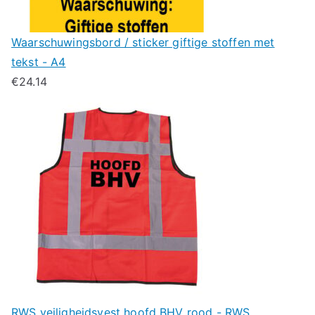
Waarschuwingsbord / sticker giftige stoffen met
tekst - A4
€
24.14
RWS veiligheidsvest hoofd BHV rood - RWS