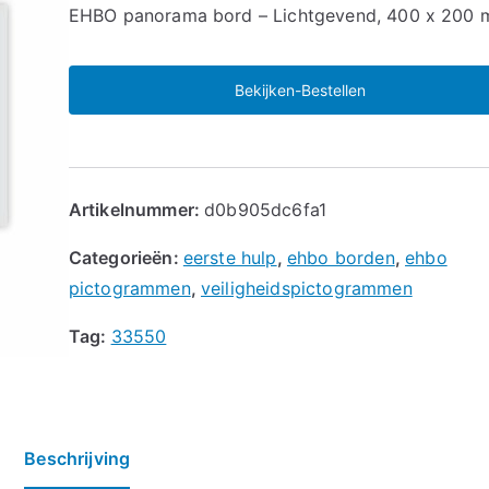
🔍
EHBO panorama bord – Lichtgevend, 400 x 200
Bekijken-Bestellen
Artikelnummer:
d0b905dc6fa1
Categorieën:
eerste hulp
,
ehbo borden
,
ehbo
pictogrammen
,
veiligheidspictogrammen
Tag:
33550
Beschrijving