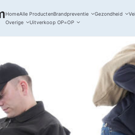
m
Home
Alle Producten
Brandpreventie
Gezondheid
Ve
Overige
Uitverkoop OP=OP