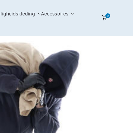
iligheidskleding
Accessoires
0