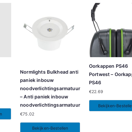
Oorkappen PS46
Normlights Bulkhead anti
Portwest – Oorka
paniek inbouw
PS46
noodverlichtingsarmatuur
€
22.69
– Anti paniek inbouw
noodverlichtingsarmatuur
Bekijken-Bestell
€
75.02
en
Bekijken-Bestellen