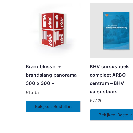
Brandblusser +
BHV cursusboek
brandslang panorama –
compleet ARBO
300 x 300 –
centrum – BHV
cursusboek
€
15.67
€
27.20
Bekijken-Bestellen
Bekijken-Bestell