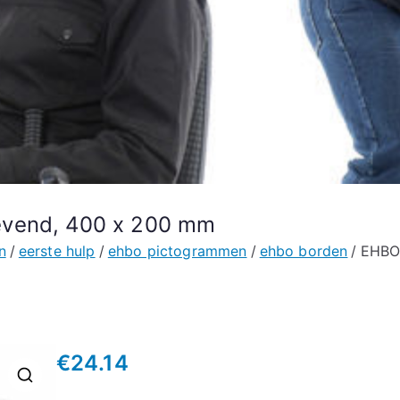
evend, 400 x 200 mm
n
eerste hulp
ehbo pictogrammen
ehbo borden
EHBO 
€
24.14