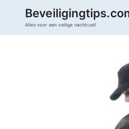
Ga
Beveiligingtips.co
naar
de
Alles voor een veilige nachtrust!
inhoud