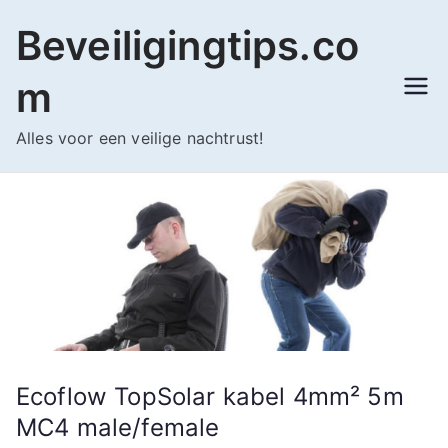
Ga
Beveiligingtips.co
naar
de
m
inhoud
Alles voor een veilige nachtrust!
Ecoflow TopSolar kabel 4mm² 5m
MC4 male/female