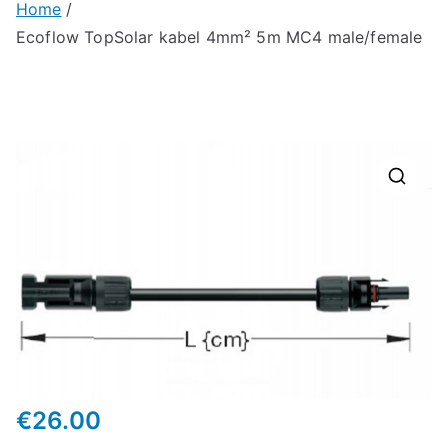
Home
Ecoflow TopSolar kabel 4mm² 5m MC4 male/female
🔍
€
26.00