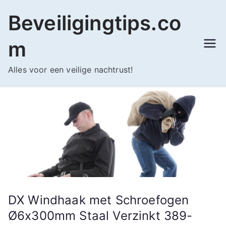
Ga
Beveiligingtips.co
naar
de
m
inhoud
Alles voor een veilige nachtrust!
DX Windhaak met Schroefogen
Ø6x300mm Staal Verzinkt 389-