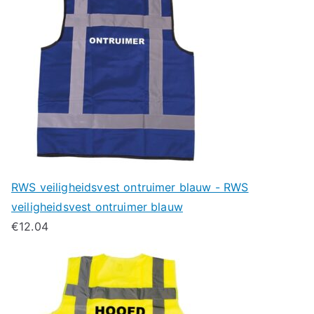
RWS veiligheidsvest ontruimer blauw - RWS
veiligheidsvest ontruimer blauw
€
12.04