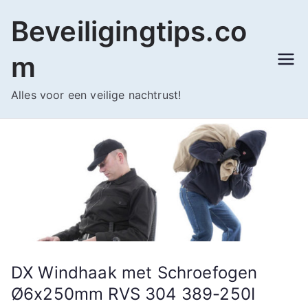
Ga
Beveiligingtips.co
naar
de
m
inhoud
Alles voor een veilige nachtrust!
DX Windhaak met Schroefogen
Ø6x250mm RVS 304 389-250I