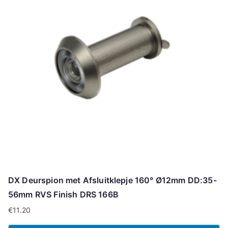
DX Deurspion met Afsluitklepje 160° Ø12mm DD:35-
56mm RVS Finish DRS 166B
€
11.20