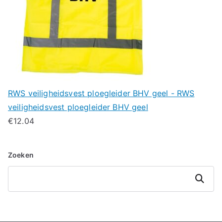
RWS veiligheidsvest ploegleider BHV geel - RWS
veiligheidsvest ploegleider BHV geel
€
12.04
Zoeken
Zoeken