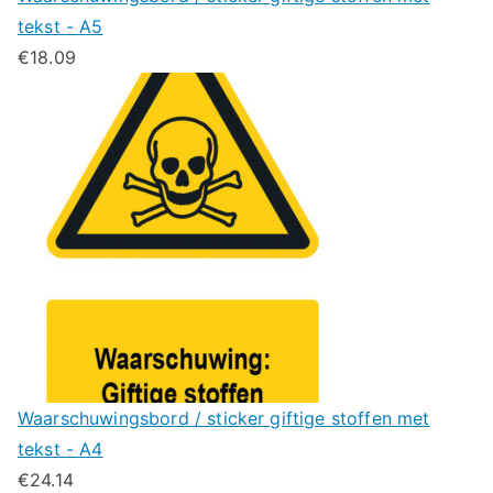
tekst - A5
€
18.09
Waarschuwingsbord / sticker giftige stoffen met
tekst - A4
€
24.14