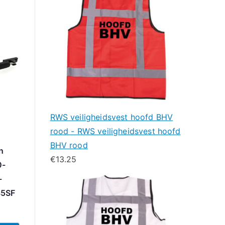
RWS veiligheidsvest hoofd BHV
rood - RWS veiligheidsvest hoofd
BHV rood
n
€
13.25
0-
-
35SF