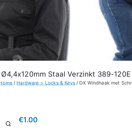
 Ø4,4x120mm Staal Verzinkt 389-120E
Home
Hardware > Locks & Keys
DX Windhaak met Schr
€
1.00