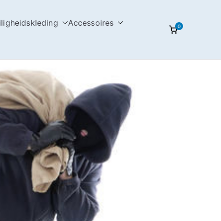
iligheidskleding
Accessoires
0