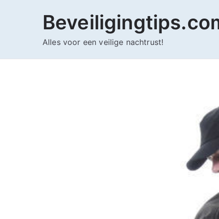
Ga
Beveiligingtips.co
naar
de
Alles voor een veilige nachtrust!
inhoud