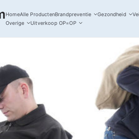
m
Home
Alle Producten
Brandpreventie
Gezondheid
Ve
Overige
Uitverkoop OP=OP