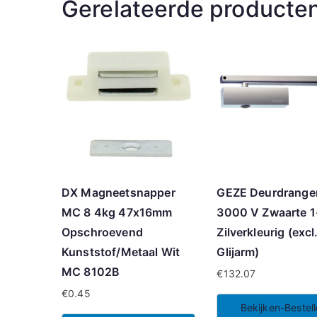
Gerelateerde producte
DX Magneetsnapper
GEZE Deurdrange
MC 8 4kg 47x16mm
3000 V Zwaarte 1
Opschroevend
Zilverkleurig (excl
Kunststof/Metaal Wit
Glijarm)
MC 8102B
€
132.07
€
0.45
Bekijken-Bestel