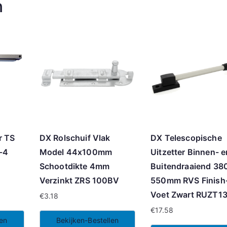
n
r TS
DX Rolschuif Vlak
DX Telescopische
-4
Model 44x100mm
Uitzetter Binnen- e
.
Schootdikte 4mm
Buitendraaiend 38
Verzinkt ZRS 100BV
550mm RVS Finish
Voet Zwart RUZT1
€
3.18
€
17.58
len
Bekijken-Bestellen