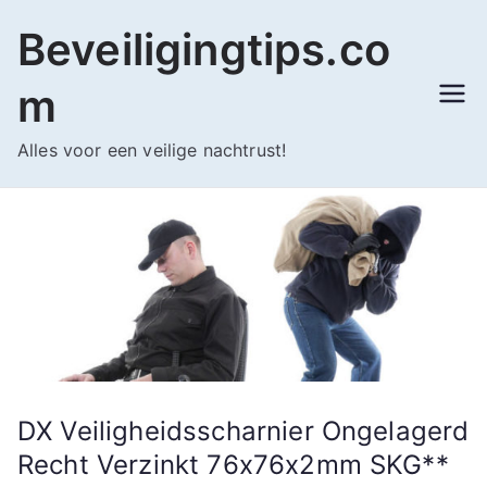
Ga
Beveiligingtips.co
naar
de
m
inhoud
Alles voor een veilige nachtrust!
DX Veiligheidsscharnier Ongelagerd
Recht Verzinkt 76x76x2mm SKG**