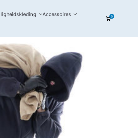
iligheidskleding
Accessoires
0