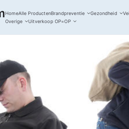
m
Home
Alle Producten
Brandpreventie
Gezondheid
Ve
Overige
Uitverkoop OP=OP