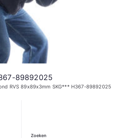
 H367-89892025
er Rond RVS 89x89x3mm SKG*** H367-89892025
Zoeken