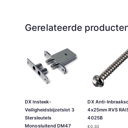
Gerelateerde producte
DX Insteek-
DX Anti-Inbraaks
Veiligheidsbijzetslot 3
4x25mm RVS RAI
Stersleutels
4025B
Monosluitend DM47
€
0.30