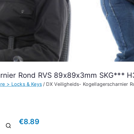
charnier Rond RVS 89x89x3mm SKG***
re > Locks & Keys
DX Veiligheids- Kogellagerscharni
€
8.89