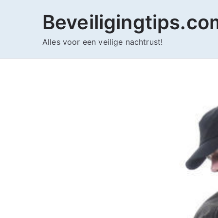
Ga
Beveiligingtips.co
naar
de
Alles voor een veilige nachtrust!
inhoud