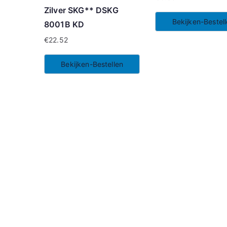
Zilver SKG** DSKG
Bekijken-Bestel
8001B KD
€
22.52
Bekijken-Bestellen