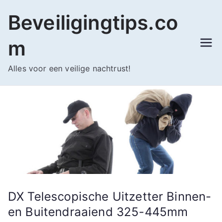
Ga
Beveiligingtips.co
naar
de
m
inhoud
Alles voor een veilige nachtrust!
DX Telescopische Uitzetter Binnen-
en Buitendraaiend 325-445mm