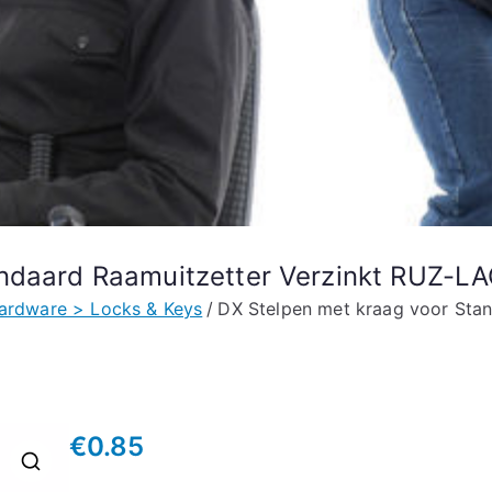
andaard Raamuitzetter Verzinkt RUZ-L
ardware > Locks & Keys
DX Stelpen met kraag voor Sta
€
0.85