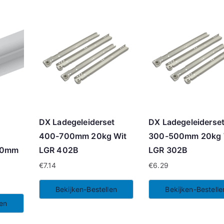
DX Ladegeleiderset
DX Ladegeleiderse
400-700mm 20kg Wit
300-500mm 20kg 
00mm
LGR 402B
LGR 302B
€
7.14
€
6.29
Bekijken-Bestellen
Bekijken-Bestelle
len