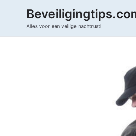
Ga
Beveiligingtips.co
naar
de
Alles voor een veilige nachtrust!
inhoud