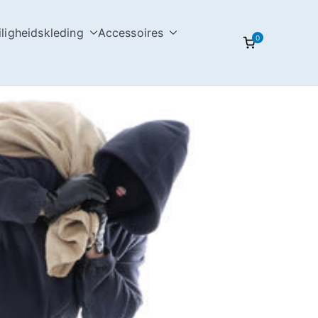
iligheidskleding
Accessoires
0