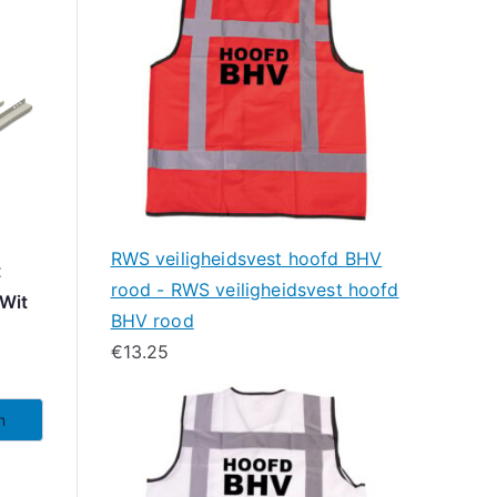
RWS veiligheidsvest hoofd BHV
t
rood - RWS veiligheidsvest hoofd
Wit
BHV rood
€
13.25
n