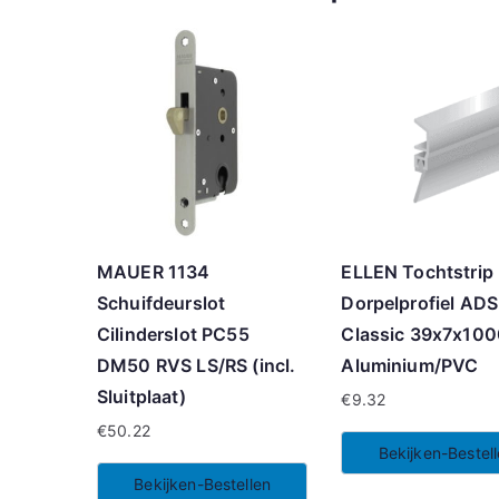
MAUER 1134
ELLEN Tochtstrip
Schuifdeurslot
Dorpelprofiel ADS
Cilinderslot PC55
Classic 39x7x10
DM50 RVS LS/RS (incl.
Aluminium/PVC
Sluitplaat)
€
9.32
€
50.22
Bekijken-Bestel
Bekijken-Bestellen