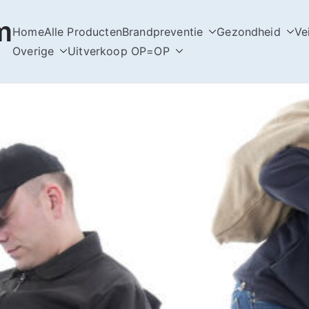
m
Home
Alle Producten
Brandpreventie
Gezondheid
Ve
Overige
Uitverkoop OP=OP