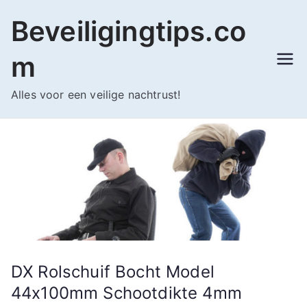
Ga
Beveiligingtips.co
naar
de
m
inhoud
Alles voor een veilige nachtrust!
DX Rolschuif Bocht Model
44x100mm Schootdikte 4mm