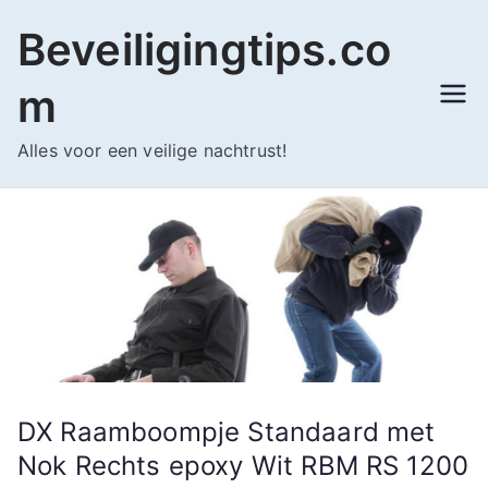
Ga
Beveiligingtips.co
naar
de
m
inhoud
Alles voor een veilige nachtrust!
DX Raamboompje Standaard met
Nok Rechts epoxy Wit RBM RS 1200