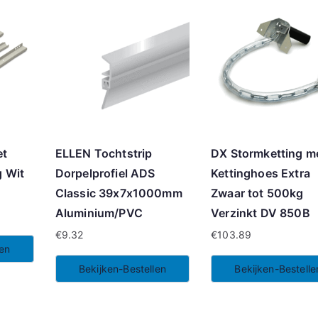
et
ELLEN Tochtstrip
DX Stormketting m
 Wit
Dorpelprofiel ADS
Kettinghoes Extra
Classic 39x7x1000mm
Zwaar tot 500kg
Aluminium/PVC
Verzinkt DV 850B
€
9.32
€
103.89
len
Bekijken-Bestellen
Bekijken-Bestelle