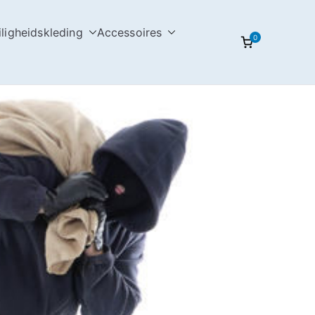
iligheidskleding
Accessoires
0