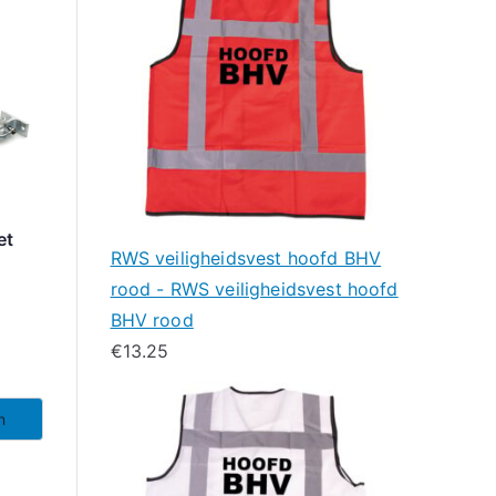
et
RWS veiligheidsvest hoofd BHV
rood - RWS veiligheidsvest hoofd
BHV rood
€
13.25
n