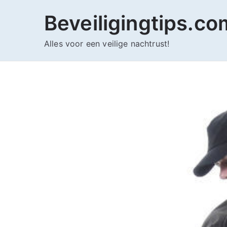
Ga
Beveiligingtips.co
naar
de
Alles voor een veilige nachtrust!
inhoud