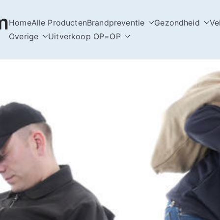
m
Home
Alle Producten
Brandpreventie
Gezondheid
Ve
Overige
Uitverkoop OP=OP