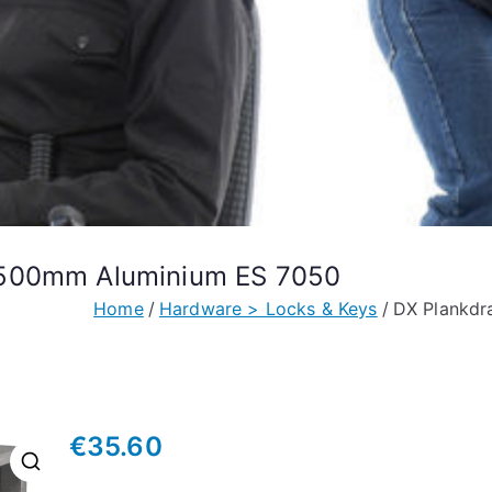
x500mm Aluminium ES 7050
Home
Hardware > Locks & Keys
DX Plankdr
€
35.60