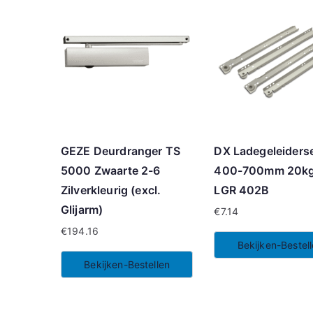
GEZE Deurdranger TS
DX Ladegeleiders
5000 Zwaarte 2-6
400-700mm 20kg
Zilverkleurig (excl.
LGR 402B
Glijarm)
€
7.14
€
194.16
Bekijken-Bestel
Bekijken-Bestellen