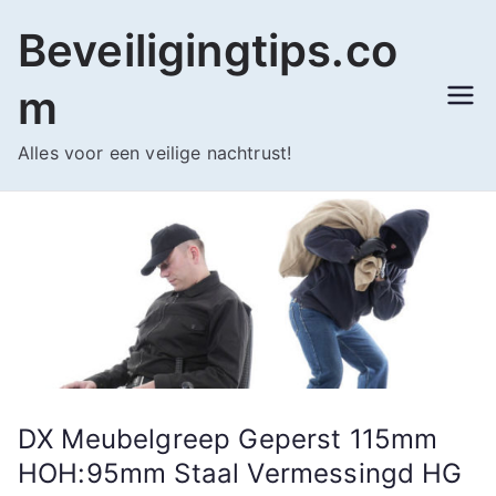
Ga
Beveiligingtips.co
naar
de
m
inhoud
Alles voor een veilige nachtrust!
DX Meubelgreep Geperst 115mm
HOH:95mm Staal Vermessingd HG