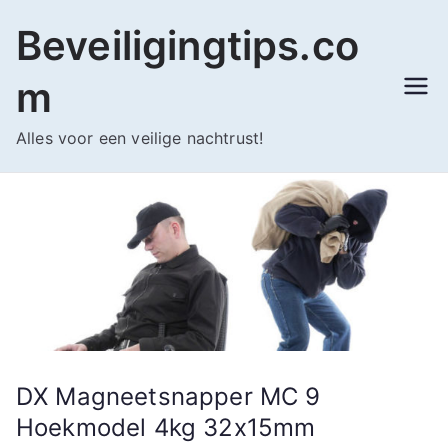
Ga
Beveiligingtips.co
naar
de
m
inhoud
Alles voor een veilige nachtrust!
DX Magneetsnapper MC 9
Hoekmodel 4kg 32x15mm