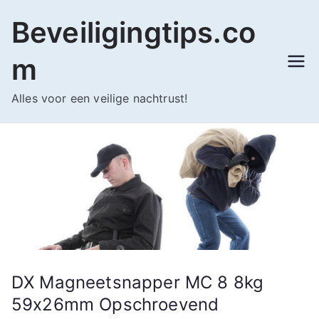
Ga
Beveiligingtips.co
naar
de
m
inhoud
Alles voor een veilige nachtrust!
DX Magneetsnapper MC 8 8kg
59x26mm Opschroevend