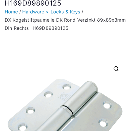
H169D89890125
Home
Hardware > Locks & Keys
DX Kogelstiftpaumelle DK Rond Verzinkt 89x89x3mm
Din Rechts H169D89890125
🔍