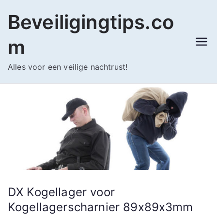
Ga
Beveiligingtips.co
naar
de
m
inhoud
Alles voor een veilige nachtrust!
DX Kogellager voor
Kogellagerscharnier 89x89x3mm