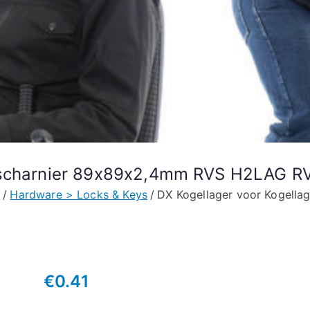
erscharnier 89x89x2,4mm RVS H2LAG R
e
Hardware > Locks & Keys
DX Kogellager voor Kogell
€
0.41