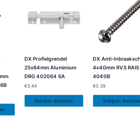
t
DX Profielgrendel
DX Anti-Inbraaksc
25x64mm Aluminium
4x40mm RVS RAIS
6mm
DRG 402064 SA
4040B
66B
€
3.44
€
0.39
Bekijken-Bestellen
Bekijken-Bestelle
len