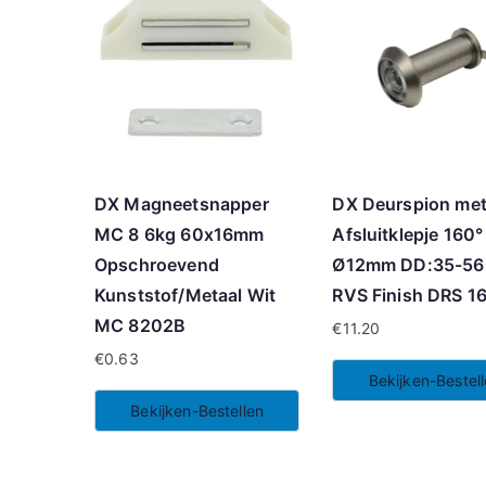
DX Magneetsnapper
DX Deurspion me
MC 8 6kg 60x16mm
Afsluitklepje 160°
Opschroevend
Ø12mm DD:35-5
Kunststof/Metaal Wit
RVS Finish DRS 1
MC 8202B
€
11.20
€
0.63
Bekijken-Bestel
Bekijken-Bestellen