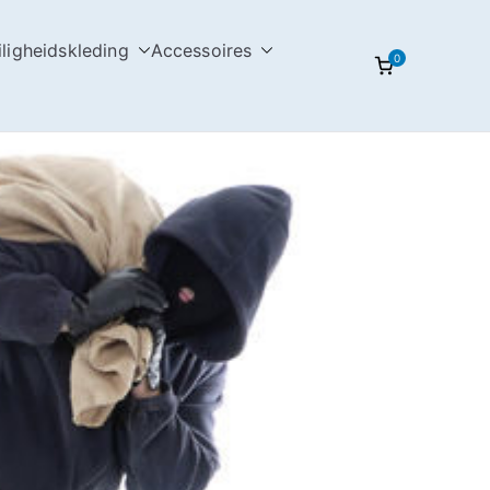
iligheidskleding
Accessoires
0