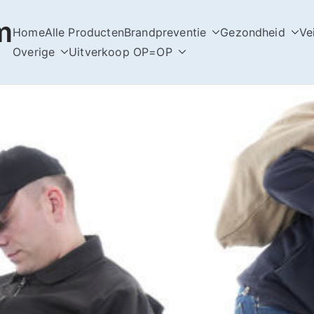
m
Home
Alle Producten
Brandpreventie
Gezondheid
Ve
Overige
Uitverkoop OP=OP