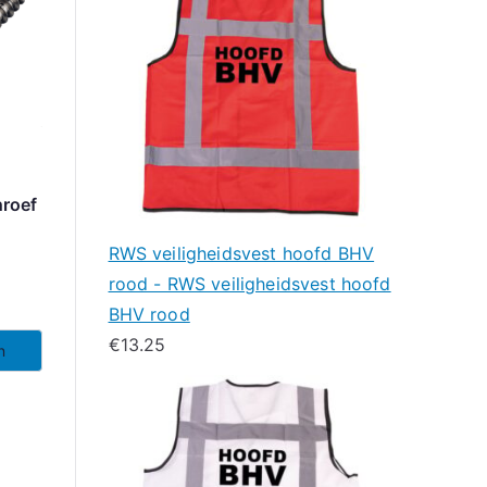
hroef
RWS veiligheidsvest hoofd BHV
rood - RWS veiligheidsvest hoofd
BHV rood
€
13.25
n