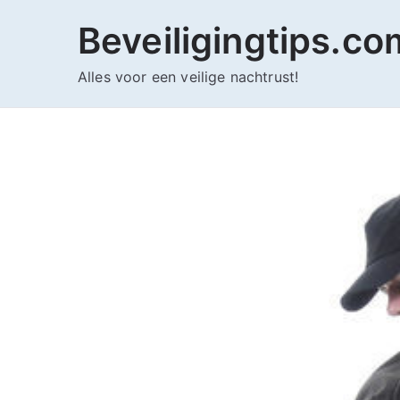
Ga
Beveiligingtips.co
naar
de
Alles voor een veilige nachtrust!
inhoud