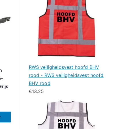
RWS veiligheidsvest hoofd BHV
n
rood - RWS veiligheidsvest hoofd
5-
BHV rood
rijs
€
13.25
n