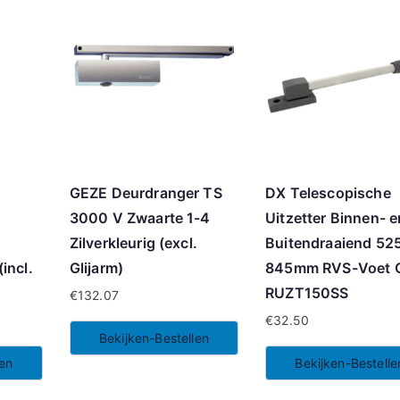
GEZE Deurdranger TS
DX Telescopische
3000 V Zwaarte 1-4
Uitzetter Binnen- e
Zilverkleurig (excl.
Buitendraaiend 52
incl.
Glijarm)
845mm RVS-Voet G
RUZT150SS
€
132.07
€
32.50
Bekijken-Bestellen
len
Bekijken-Bestelle