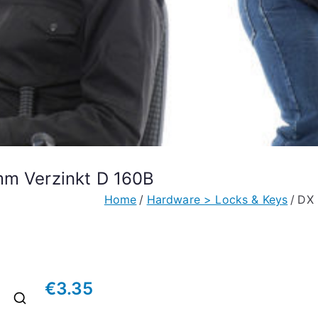
mm Verzinkt D 160B
Home
Hardware > Locks & Keys
DX 
€
3.35