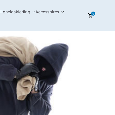
iligheidskleding
Accessoires
0