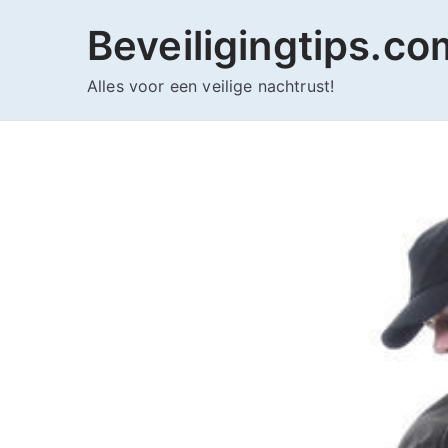
Ga
Beveiligingtips.co
naar
de
Alles voor een veilige nachtrust!
inhoud