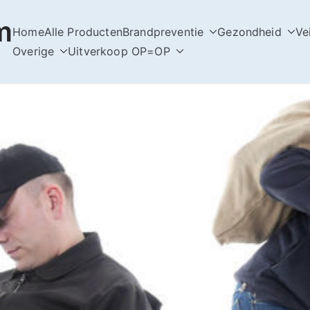
m
Home
Alle Producten
Brandpreventie
Gezondheid
Ve
Overige
Uitverkoop OP=OP