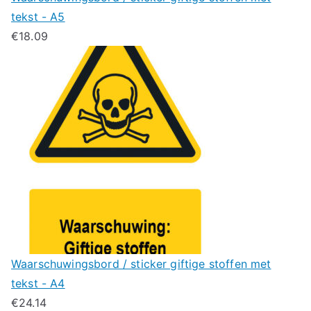
tekst - A5
€
18.09
Waarschuwingsbord / sticker giftige stoffen met
tekst - A4
€
24.14