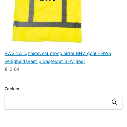
RWS veiligheidsvest ploegleider BHV geel - RWS
veiligheidsvest ploegleider BHV geel
€
12.04
Zoeken
Zoeken