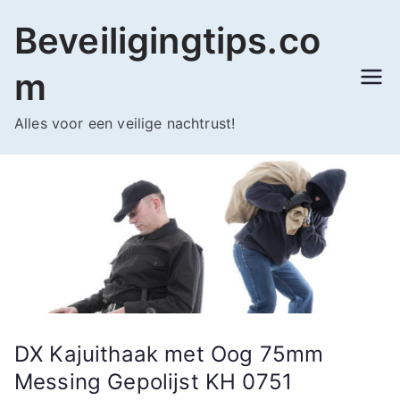
Ga
Beveiligingtips.co
naar
de
m
inhoud
Alles voor een veilige nachtrust!
DX Kajuithaak met Oog 75mm
Messing Gepolijst KH 0751