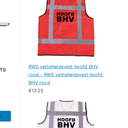
RWS veiligheidsvest hoofd BHV
 TS
rood - RWS veiligheidsvest hoofd
BHV rood
€
13.25
n