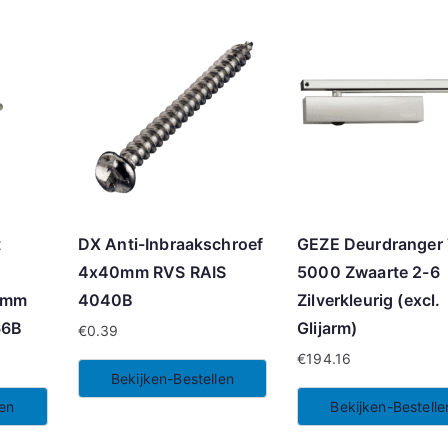
t
DX Anti-Inbraakschroef
GEZE Deurdranger
4x40mm RVS RAIS
5000 Zwaarte 2-6
6mm
4040B
Zilverkleurig (excl.
66B
Glijarm)
€
0.39
€
194.16
Bekijken-Bestellen
len
Bekijken-Bestelle