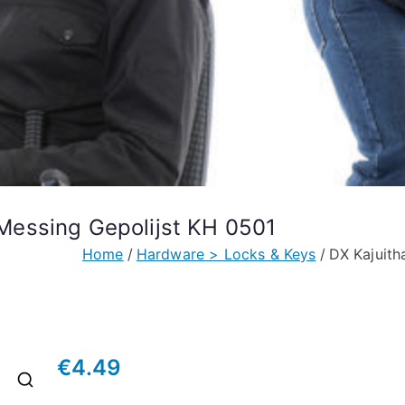
essing Gepolijst KH 0501
Home
Hardware > Locks & Keys
DX Kajuit
€
4.49