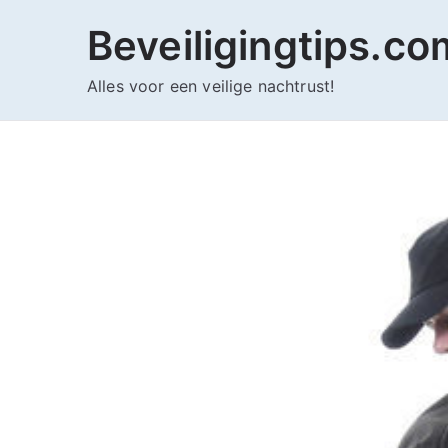
Ga
Beveiligingtips.co
naar
de
Alles voor een veilige nachtrust!
inhoud