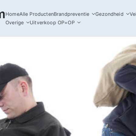
m
Home
Alle Producten
Brandpreventie
Gezondheid
Ve
Overige
Uitverkoop OP=OP