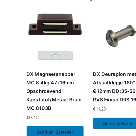
DX Magneetsnapper
DX Deurspion me
MC 8 4kg 47x16mm
Afsluitklepje 160°
Opschroevend
Ø12mm DD:35-5
Kunststof/Metaal Bruin
RVS Finish DRS 1
MC 8103B
€
11.20
€
0.45
Bekijken-Bestel
Bekijken-Bestellen