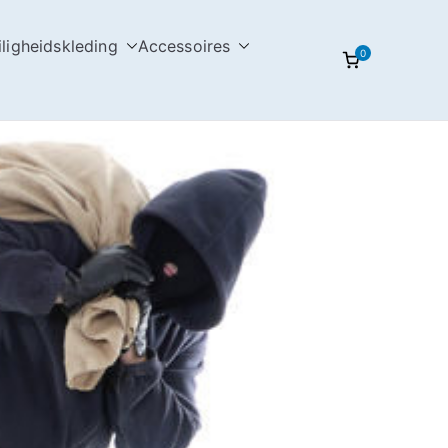
iligheidskleding
Accessoires
0