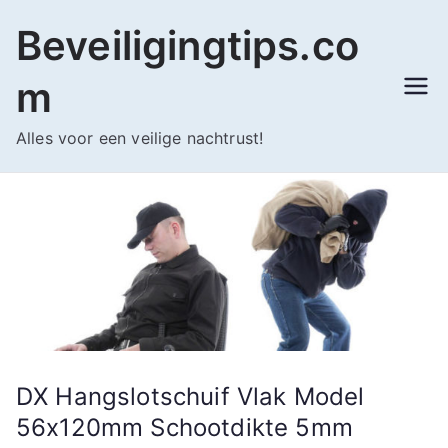
Ga
Beveiligingtips.co
naar
de
m
inhoud
Alles voor een veilige nachtrust!
DX Hangslotschuif Vlak Model
56x120mm Schootdikte 5mm