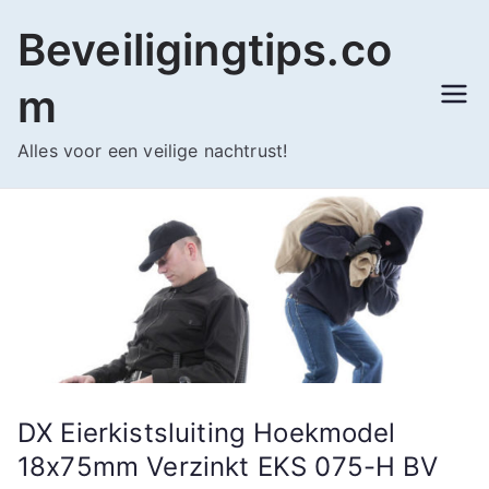
Ga
Beveiligingtips.co
naar
de
m
inhoud
Alles voor een veilige nachtrust!
DX Eierkistsluiting Hoekmodel
18x75mm Verzinkt EKS 075-H BV